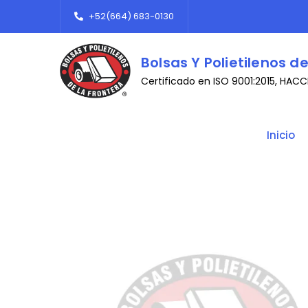
Skip
+52(664) 683-0130
to
content
Bolsas Y Polietilenos de
Certificado en ISO 9001:2015, HAC
Inicio