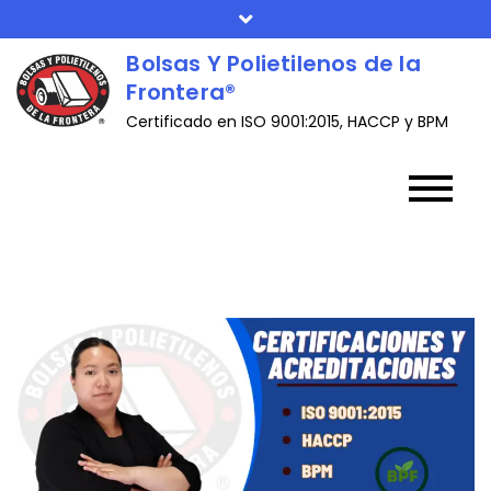
Skip
to
Bolsas Y Polietilenos de la
content
Frontera®
Certificado en ISO 9001:2015, HACCP y BPM